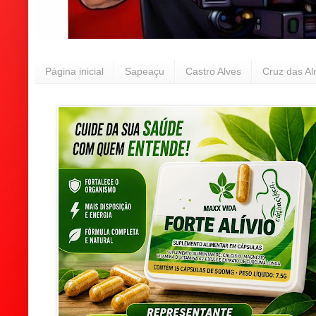
Página inicial
Sapeaçu
Castro Alves
Cruz das A