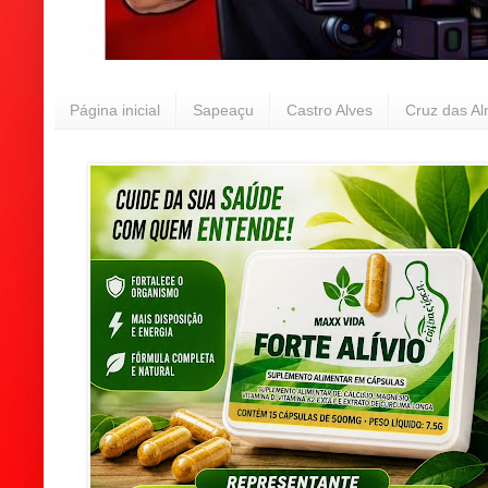
Página inicial
Sapeaçu
Castro Alves
Cruz das A