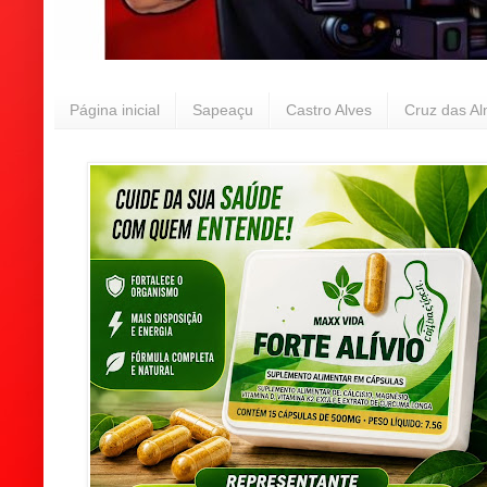
Página inicial
Sapeaçu
Castro Alves
Cruz das A