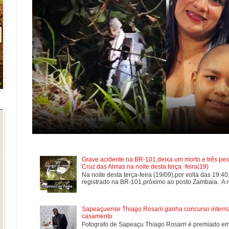
Grave acidente na BR-101,deixa um morto e três pes
Cruz das Almas na noite desta terça -feira(19)
Na noite desta terça-feira (19/09),por volta das 19:4
registrado na BR-101,próximo ao posto Zambaia. A re
Sapeaçuense Thiago Rosarii ganha concurso internac
casamento
Fotografo de Sapeaçu Thiago Rosarri é premiado em