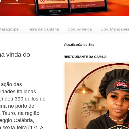
Maragojipe
Feira de Santana
Con. Almeida
Gov. Mangabei
Visualização do Site
na vinda do
RESTOURANTE DA CAMILA
ação das
idades italianas
endeu 390 quilos de
ína no porto de
a Tauro, na região
eggio Calábria,
 sexta-feira (17). A