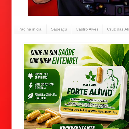
Página inicial
Sapeaçu
Castro Alves
Cruz das A