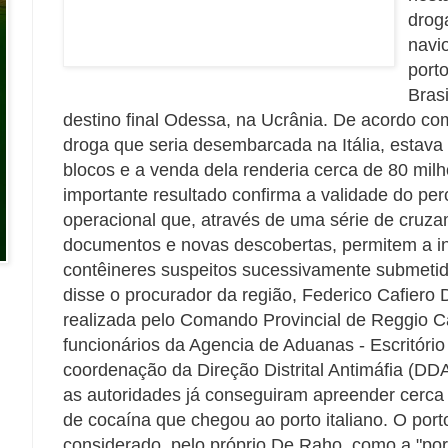
drog
navi
port
Bras
destino final Odessa, na Ucrânia. De acordo co
droga que seria desembarcada na Itália, estava
blocos e a venda dela renderia cerca de 80 mil
importante resultado confirma a validade do per
operacional que, através de uma série de cruz
documentos e novas descobertas, permitem a in
contêineres suspeitos sucessivamente submetido
disse o procurador da região, Federico Cafiero 
realizada pelo Comando Provincial de Reggio Ca
funcionários da Agencia de Aduanas - Escritório
coordenação da Direção Distrital Antimáfia (DD
as autoridades já conseguiram apreender cerca
de cocaína que chegou ao porto italiano. O port
considerado, pelo próprio De Raho, como a "por