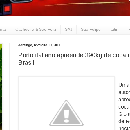
lmas
Cachoeira & São Feliz
SAJ
São Felipe
Itatim
domingo, fevereiro 19, 2017
Porto italiano apreende 390kg de cocaí
Brasil
Uma 
autor
apre
coca
Gioi
de R
nesta