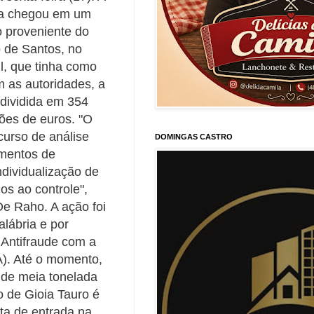
a chegou em um
o proveniente do
o de Santos, no
il, que tinha como
m as autoridades, a
 dividida em 354
hões de euros. "O
curso de análise
DOMINGAS CASTRO
amentos de
dividualização de
s ao controle",
De Raho. A ação foi
lábria e por
 Antifraude com a
A). Até o momento,
 de meia tonelada
o de Gioia Tauro é
ta de entrada na