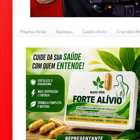
Página inicial
Sapeaçu
Castro Alves
Cruz das A