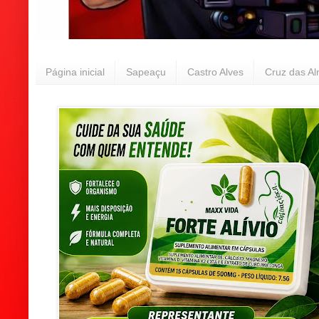
Página inicial
Sapeaçu
Castro Alves
Cruz das A