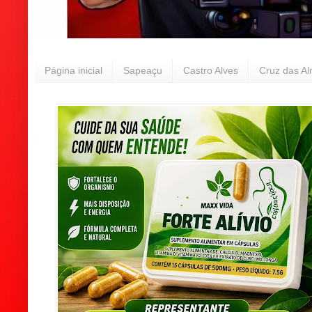
Página inicial
Sapeaçu
Castro Alves
Cruz das A