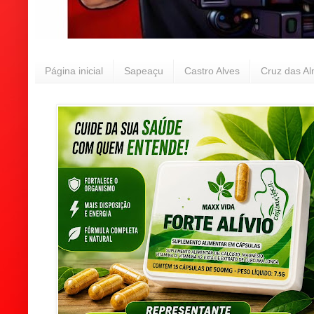
Página inicial
Sapeaçu
Castro Alves
Cruz das A