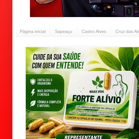
Página inicial
Sapeaçu
Castro Alves
Cruz das A