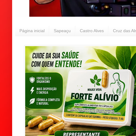
Página inicial
Sapeaçu
Castro Alves
Cruz das A