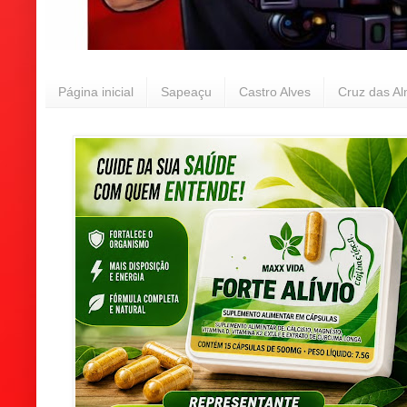
Página inicial
Sapeaçu
Castro Alves
Cruz das A