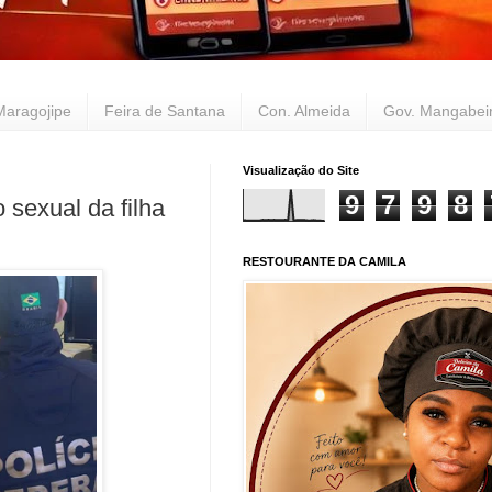
Maragojipe
Feira de Santana
Con. Almeida
Gov. Mangabei
Visualização do Site
9
7
9
8
sexual da filha
RESTOURANTE DA CAMILA