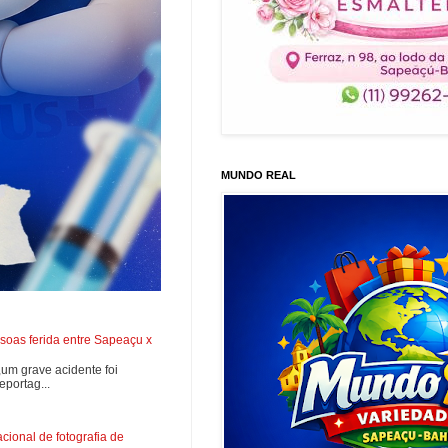
MUNDO REAL
soas ferida entre Sapeaçu x
0,um grave acidente foi
portag...
ional de fotografia de