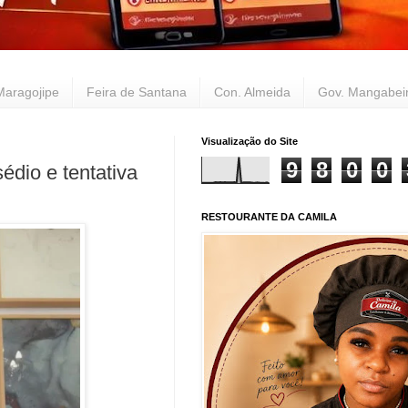
Maragojipe
Feira de Santana
Con. Almeida
Gov. Mangabei
Visualização do Site
9
8
0
0
édio e tentativa
RESTOURANTE DA CAMILA