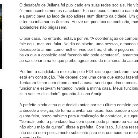
O desabafo de Juliana foi publicado em suas redes sociais. No víd
últimos acontecimentos na cidade. Ela começou citando o caso 
ela participava ao lado de apoiadores num distrito da cidade. Um 
e tentou inflamar os ânimos. Houve um princípio de confusão, mas
apoiadores não brigassem.
O pior caso, no entanto, estava por vir. “A coordenação de campa
fale aqui, mas vou falar. No dia do piseiro, uma pessoa, a mando 
desrespeito a mim como mulher, veio por trás, direto e pegou no m
baixa que a oposição está fazendo não pode acontecer”, lamentou a
ao sancionar uma lei que proíbe agressores de mulheres de assum
Por fim, a candidata à reeleição pelo PDT disse que tentaram inva
está em construção. “Me deparei com uma cena que estou fazendo
Tentaram filmar com drone a minha casa, sendo que drone precisa
funcionar e estavam tentando invadir a minha casa. Meus funcion
isso vai ser elucidado”, garantiu Juliana Araújo.
A prefeita ainda citou que decidiu antecipar seu último comício par
antecede a eleição, de forma a evitar confusão. Isso porque a op
quinta-feira, prazo máximo para a realização de comícios, e sugeriu
“Normalmente, a prioridade fica com quem pede primeiro ou vai pa
não abriu mão da quinta”, disse a prefeita. Com isso, Juliana res
não conta com policiamento suficiente para dos comícios no mesm