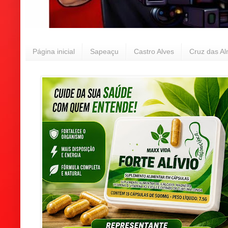
Página inicial
Sapeaçu
Castro Alves
Cruz das A