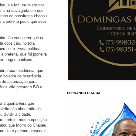
eo, ela fez um relato dos
de uma cavalgada em que
grupo de opositores chegou
 a prefeita pediu que seus
nha não vai querer que eu
da oposição, no total
eu peito. Essa política
 prefeita, que foi pioneira
ir cargos públicos.
dir a sua residência, que
 boletim de ocorrência.
 de autorização para
ários vão prestar o BO e
FERNANDO D'ÁGUA
a a quarta-feira que
osição não abriu mão da
 dividir a cidade.
ra sorteio, mas a oposição
saltou que Morro do Chapéu
o dia e preferiu preservar