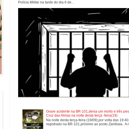
Polícia Militar na tarde do dia 6 de...
Grave acidente na BR-101,deixa um morto e três pes
Cruz das Almas na noite desta terça -feira(19)
Na noite desta terça-feira (19/09),por volta das 19:4
registrado na BR-101,próximo ao posto Zambaia. A re