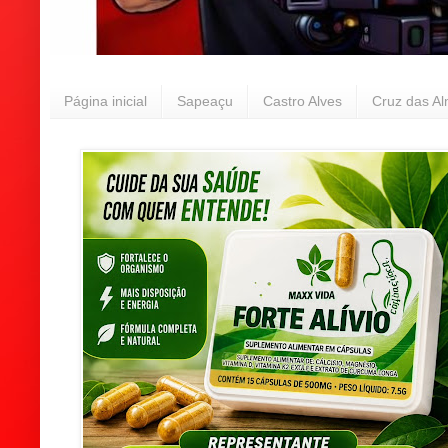
Página inicial
Sapeaçu
Castro Alves
Cruz das A