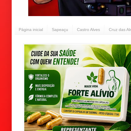
Página inicial
Sapeaçu
Castro Alves
Cruz das A