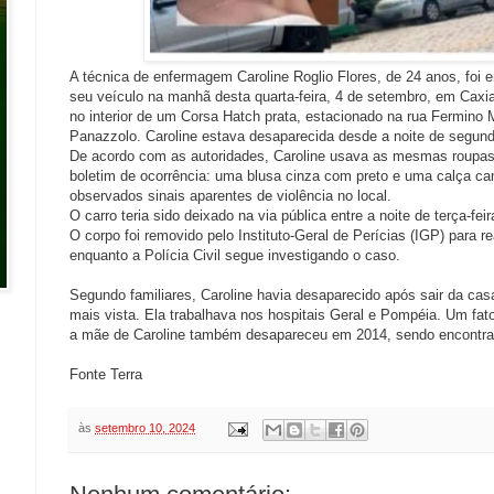
A técnica de enfermagem Caroline Roglio Flores, de 24 anos, foi 
seu veículo na manhã desta quarta-feira, 4 de setembro, em Caxi
no interior de um Corsa Hatch prata, estacionado na rua Fermino Mi
Panazzolo. Caroline estava desaparecida desde a noite de segunda
De acordo com as autoridades, Caroline usava as mesmas roupas 
boletim de ocorrência: uma blusa cinza com preto e uma calça c
observados sinais aparentes de violência no local.
O carro teria sido deixado na via pública entre a noite de terça-fe
O corpo foi removido pelo Instituto-Geral de Perícias (IGP) para r
enquanto a Polícia Civil segue investigando o caso.
Segundo familiares, Caroline havia desaparecido após sair da cas
mais vista. Ela trabalhava nos hospitais Geral e Pompéia. Um fato
a mãe de Caroline também desapareceu em 2014, sendo encontra
Fonte Terra
às
setembro 10, 2024