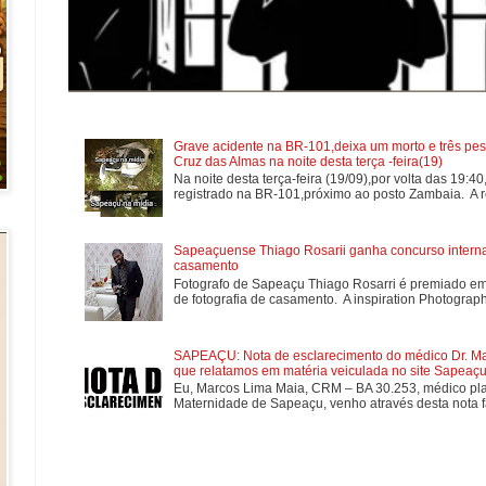
Grave acidente na BR-101,deixa um morto e três pes
Cruz das Almas na noite desta terça -feira(19)
Na noite desta terça-feira (19/09),por volta das 19:4
registrado na BR-101,próximo ao posto Zambaia. A re
Sapeaçuense Thiago Rosarii ganha concurso internac
casamento
Fotografo de Sapeaçu Thiago Rosarri é premiado em
de fotografia de casamento. A inspiration Photographe
SAPEAÇU: Nota de esclarecimento do médico Dr. Mar
que relatamos em matéria veiculada no site Sapeaçu 
Eu, Marcos Lima Maia, CRM – BA 30.253, médico plan
Maternidade de Sapeaçu, venho através desta nota fa