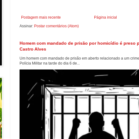
Postagem mais recente
Página inicial
Assinar:
Postar comentários (Atom)
Homem com mandado de prisão por homicídio é preso pel
Castro Alves
Um homem com mandado de prisão em aberto relacionado a um crime d
Polícia Militar na tarde do dia 6 de...