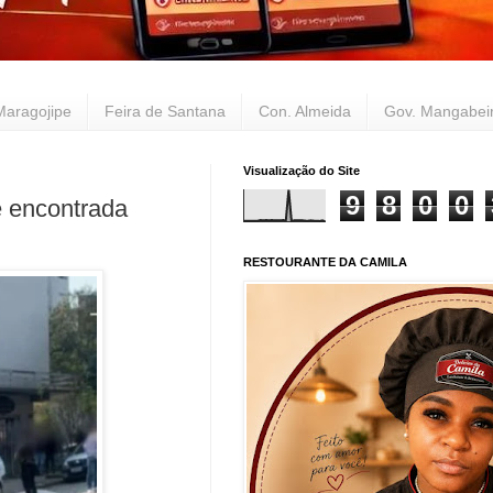
Maragojipe
Feira de Santana
Con. Almeida
Gov. Mangabei
Visualização do Site
9
8
0
0
 encontrada
RESTOURANTE DA CAMILA