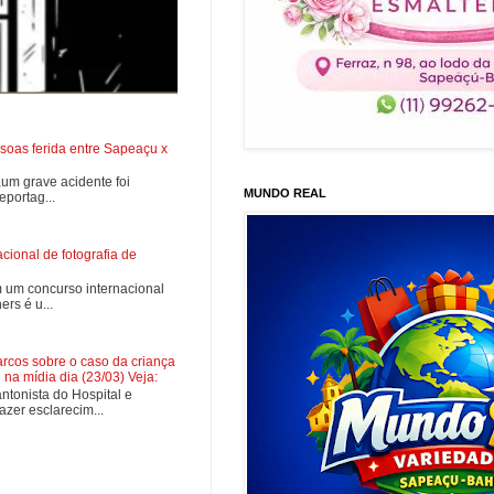
soas ferida entre Sapeaçu x
0,um grave acidente foi
MUNDO REAL
portag...
ional de fotografia de
 um concurso internacional
rs é u...
cos sobre o caso da criança
na mídia dia (23/03) Veja:
tonista do Hospital e
zer esclarecim...