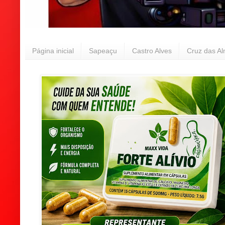
Página inicial
Sapeaçu
Castro Alves
Cruz das A