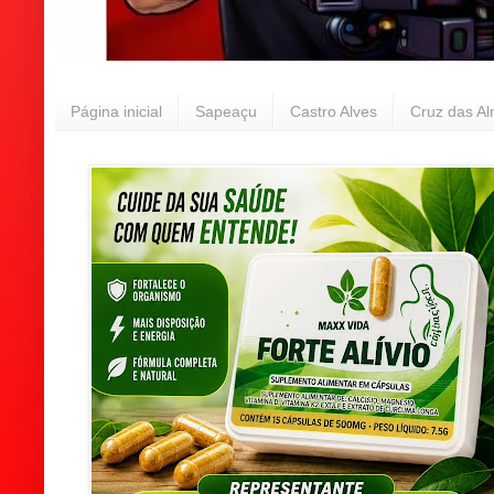
Página inicial
Sapeaçu
Castro Alves
Cruz das A