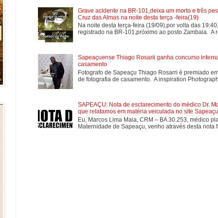
Grave acidente na BR-101,deixa um morto e três pes
Cruz das Almas na noite desta terça -feira(19)
Na noite desta terça-feira (19/09),por volta das 19:4
registrado na BR-101,próximo ao posto Zambaia. A re
Sapeaçuense Thiago Rosarii ganha concurso internac
casamento
Fotografo de Sapeaçu Thiago Rosarri é premiado em
de fotografia de casamento. A inspiration Photographe
SAPEAÇU: Nota de esclarecimento do médico Dr. Mar
que relatamos em matéria veiculada no site Sapeaçu 
Eu, Marcos Lima Maia, CRM – BA 30.253, médico plan
Maternidade de Sapeaçu, venho através desta nota fa