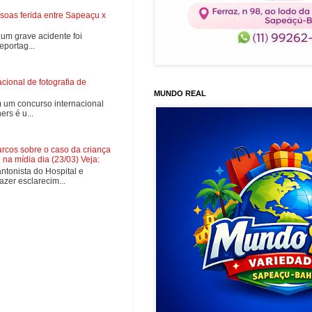
soas ferida entre Sapeaçu x
0,um grave acidente foi
portag...
ional de fotografia de
MUNDO REAL
 um concurso internacional
rs é u...
cos sobre o caso da criança
na mídia dia (23/03) Veja:
tonista do Hospital e
zer esclarecim...