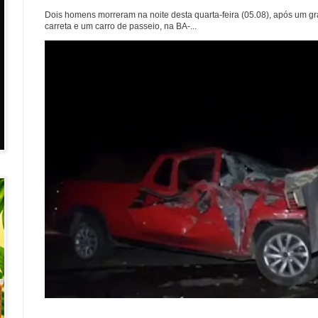
Dois homens morreram na noite desta quarta-feira (05.08), após um g
carreta e um carro de passeio, na BA-...