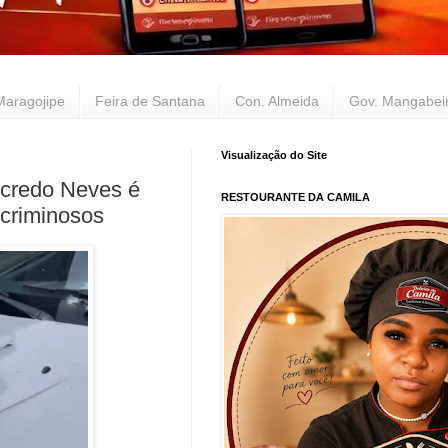
Maragojipe
Feira de Santana
Con. Almeida
Gov. Mangabei
Visualização do Site
redo Neves é
RESTOURANTE DA CAMILA
 criminosos