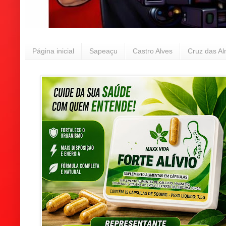
Página inicial
Sapeaçu
Castro Alves
Cruz das A