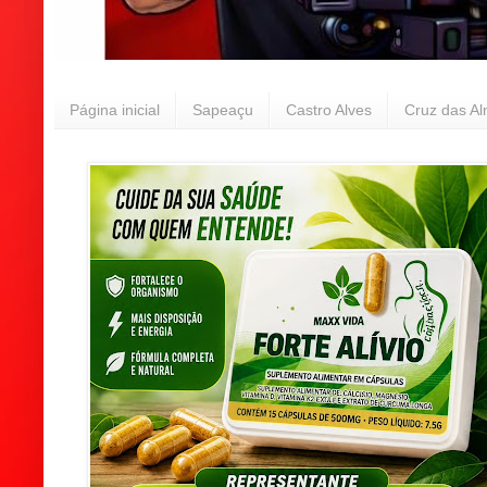
Página inicial
Sapeaçu
Castro Alves
Cruz das A