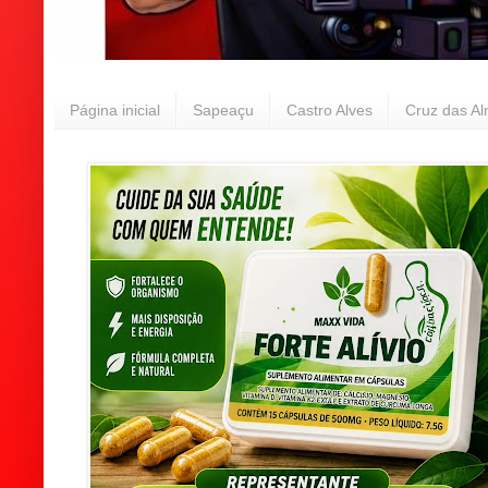
Página inicial
Sapeaçu
Castro Alves
Cruz das A