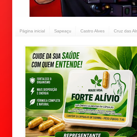
Página inicial
Sapeaçu
Castro Alves
Cruz das A