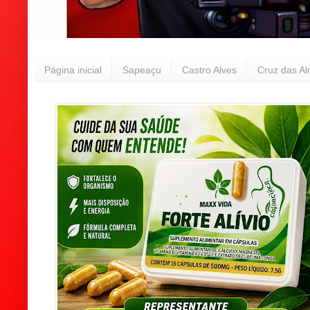
Página inicial
Sapeaçu
Castro Alves
Cruz das A