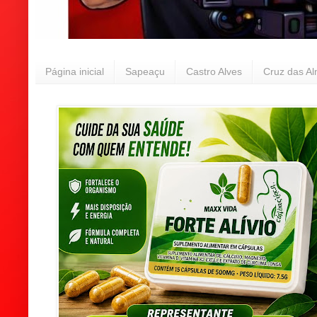
Página inicial
Sapeaçu
Castro Alves
Cruz das A