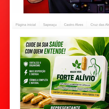
Página inicial
Sapeaçu
Castro Alves
Cruz das A