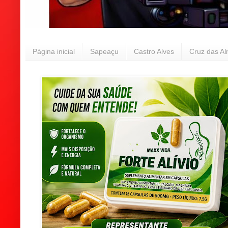
Página inicial
Sapeaçu
Castro Alves
Cruz das A