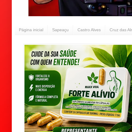
Página inicial
Sapeaçu
Castro Alves
Cruz das A