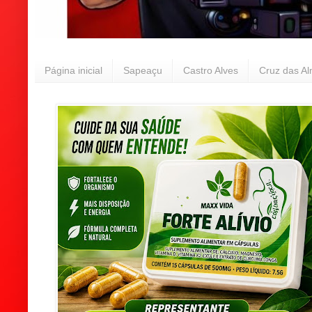
Página inicial
Sapeaçu
Castro Alves
Cruz das A