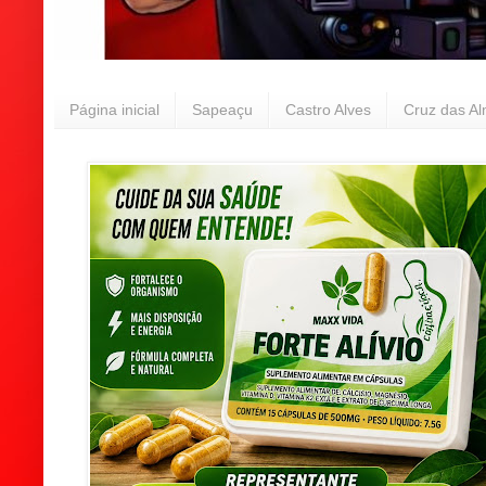
Página inicial
Sapeaçu
Castro Alves
Cruz das A