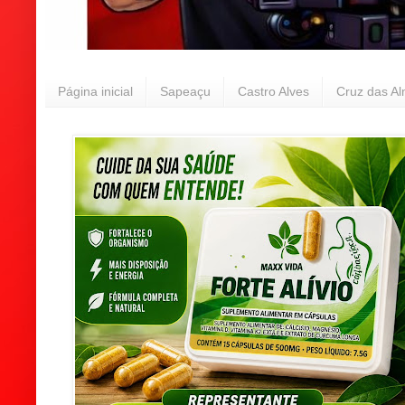
Página inicial
Sapeaçu
Castro Alves
Cruz das A