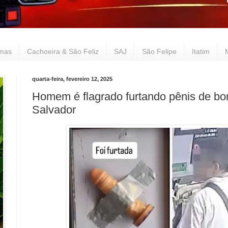
lmas
Cachoeira & São Feliz
SAJ
São Felipe
Itatim
quarta-feira, fevereiro 12, 2025
Homem é flagrado furtando pênis de bo
Salvador