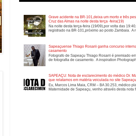
Grave acidente na BR-101,deixa um morto e três pes
Cruz das Almas na noite desta terça -feira(19)
Na noite desta terça-feira (19/09),por volta das 19:4
registrado na BR-101,próximo ao posto Zambaia. A re
Sapeaçuense Thiago Rosarii ganha concurso internac
casamento
Fotografo de Sapeaçu Thiago Rosarri é premiado em
de fotografia de casamento. A inspiration Photographe
SAPEAÇU: Nota de esclarecimento do médico Dr. Mar
que relatamos em matéria veiculada no site Sapeaçu 
Eu, Marcos Lima Maia, CRM – BA 30.253, médico plan
Maternidade de Sapeaçu, venho através desta nota fa