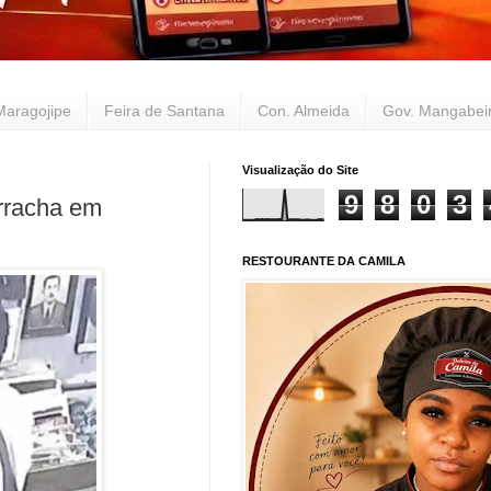
Maragojipe
Feira de Santana
Con. Almeida
Gov. Mangabei
Visualização do Site
9
8
0
3
rracha em
RESTOURANTE DA CAMILA