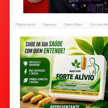
Página inicial
Sapeaçu
Castro Alves
Cruz das A