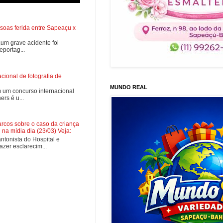
soas ferida entre Sapeaçu x
0,um grave acidente foi
portag...
ional de fotografia de
MUNDO REAL
 um concurso internacional
rs é u...
cos sobre o caso da criança
na mídia dia (23/03) Veja:
tonista do Hospital e
zer esclarecim...