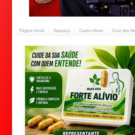
Página inicial
Sapeaçu
Castro Alves
Cruz das A