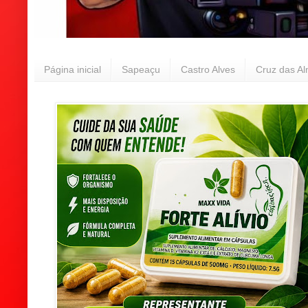
Página inicial
Sapeaçu
Castro Alves
Cruz das A