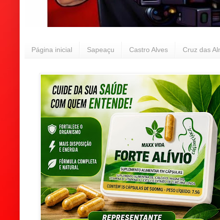
Página inicial
Sapeaçu
Castro Alves
Cruz das A