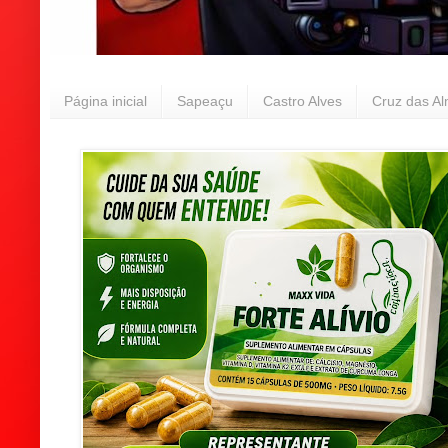
Página inicial
Sapeaçu
Castro Alves
Cruz das A