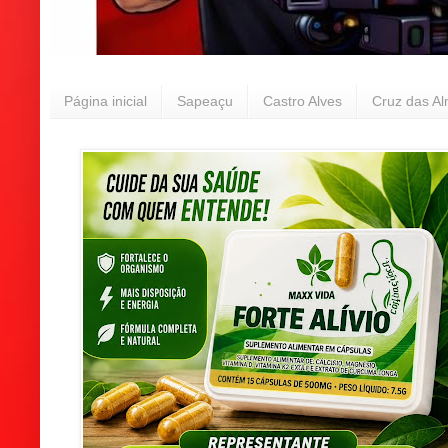
Página inicial
Sapeaçu
Castro Alves
Cruz das A