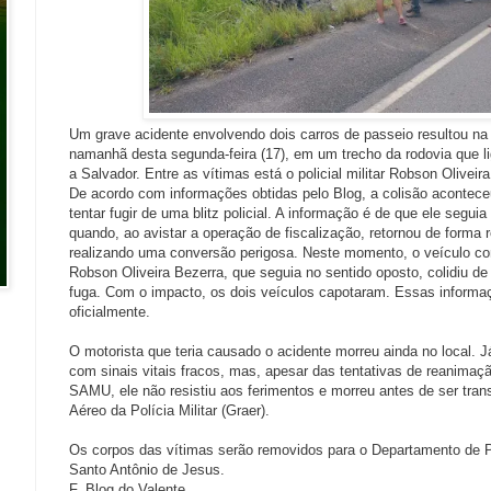
Um grave acidente envolvendo dois carros de passeio resultou n
namanhã desta segunda-feira (17), em um trecho da rodovia que l
a Salvador. Entre as vítimas está o policial militar Robson Oliveir
De acordo com informações obtidas pelo Blog, a colisão acontec
tentar fugir de uma blitz policial. A informação é de que ele segui
quando, ao avistar a operação de fiscalização, retornou de forma r
realizando uma conversão perigosa. Neste momento, o veículo con
Robson Oliveira Bezerra, que seguia no sentido oposto, colidiu de
fuga. Com o impacto, os dois veículos capotaram. Essas informa
oficialmente.
O motorista que teria causado o acidente morreu ainda no local. Já
com sinais vitais fracos, mas, apesar das tentativas de reanimaçã
SAMU, ele não resistiu aos ferimentos e morreu antes de ser tran
Aéreo da Polícia Militar (Graer).
Os corpos das vítimas serão removidos para o Departamento de P
Santo Antônio de Jesus.
F. Blog do Valente