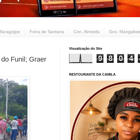
Maragojipe
Feira de Santana
Con. Almeida
Gov. Mangabei
Visualização do Site
9
8
0
4
do Funil; Graer
RESTOURANTE DA CAMILA