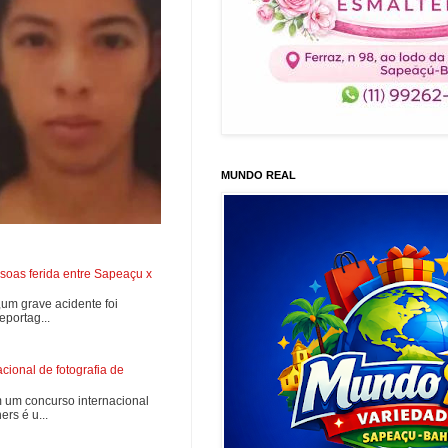
MUNDO REAL
soas ferida entre Sapeaçu x
0,um grave acidente foi
portag...
ional de fotografia de
 um concurso internacional
rs é u...