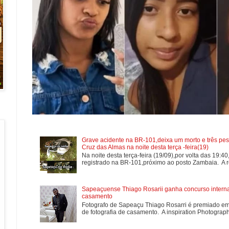
Grave acidente na BR-101,deixa um morto e três pes
Cruz das Almas na noite desta terça -feira(19)
Na noite desta terça-feira (19/09),por volta das 19:4
registrado na BR-101,próximo ao posto Zambaia. A re
Sapeaçuense Thiago Rosarii ganha concurso internac
casamento
Fotografo de Sapeaçu Thiago Rosarri é premiado em
de fotografia de casamento. A inspiration Photographe