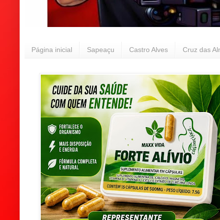
Página inicial
Sapeaçu
Castro Alves
Cruz das A