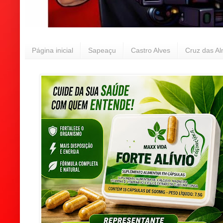
Página inicial
Sapeaçu
Castro Alves
Cruz das A