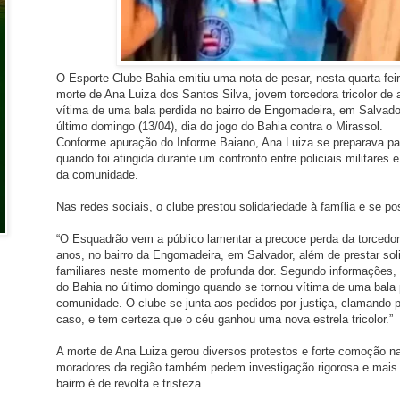
O Esporte Clube Bahia emitiu uma nota de pesar, nesta quarta-fei
morte de Ana Luiza dos Santos Silva, jovem torcedora tricolor de 
vítima de uma bala perdida no bairro de Engomadeira, em Salvado
último domingo (13/04), dia do jogo do Bahia contra o Mirassol.
Conforme apuração do Informe Baiano, Ana Luiza se preparava pa
quando foi atingida durante um confronto entre policiais militares e
da comunidade.
Nas redes sociais, o clube prestou solidariedade à família e se po
“O Esquadrão vem a público lamentar a precoce perda da torcedora
anos, no bairro da Engomadeira, em Salvador, além de prestar sol
familiares neste momento de profunda dor. Segundo informações, e
do Bahia no último domingo quando se tornou vítima de uma bala p
comunidade. O clube se junta aos pedidos por justiça, clamando p
caso, e tem certeza que o céu ganhou uma nova estrela tricolor.”
A morte de Ana Luiza gerou diversos protestos e forte comoção n
moradores da região também pedem investigação rigorosa e mais
bairro é de revolta e tristeza.