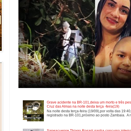
Grave acidente na BR-101,deixa um morto e três pes
Cruz das Almas na noite desta terça -feira(19)
Na noite desta terça-feira (19/09),por volta das 19:4
registrado na BR-101,próximo ao posto Zambaia. A re
Sapeaçuense Thiago Rosarii ganha concurso internac