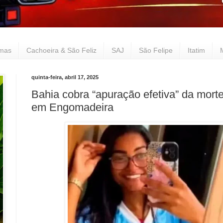
lmas
Cachoeira & São Feliz
SAJ
São Felipe
Itatim
quinta-feira, abril 17, 2025
Bahia cobra “apuração efetiva” da mort
em Engomadeira