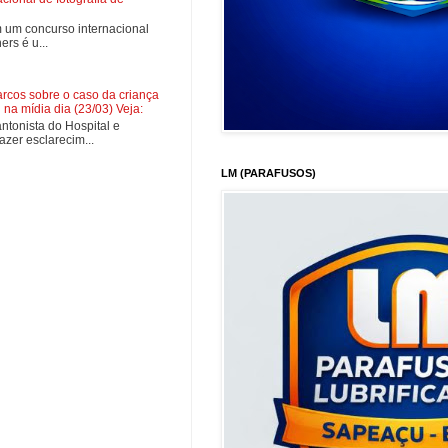
 um concurso internacional
rs é u...
cos sobre o caso da criança
na mídia dia (23/03) Veja:
tonista do Hospital e
zer esclarecim...
LM (PARAFUSOS)