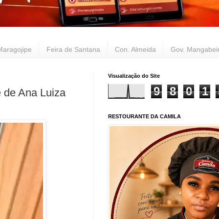
Maragojipe
Feira de Santana
Con. Almeida
Gov. Mangabei
Visualização do Site
9
8
0
1
e de Ana Luiza
RESTOURANTE DA CAMILA