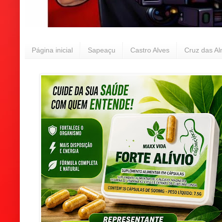
Página inicial
Sapeaçu
Castro Alves
Cruz das A