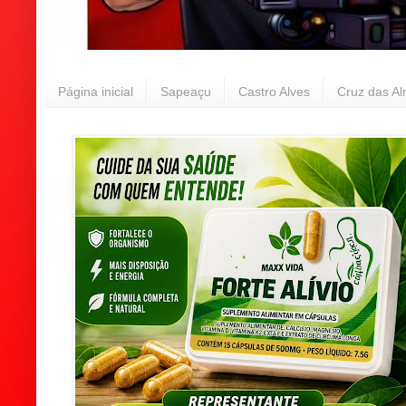
Página inicial
Sapeaçu
Castro Alves
Cruz das A