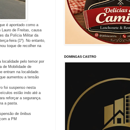
que é apontado como a
 Lauro de Freitas, causa
s da Polícia Militar da
ça-feira (1º). No entanto,
nou toque de recolher na
DOMINGAS CASTRO
 localidade pelo temor por
a de Mobilidade de
e entram na localidade.
 que aumentou a tensão
ro foi suspenso nesta
veículos estão indo até a
ara reforçar a segurança.
a a pasta.
uspensão de ônibus
o com a PM