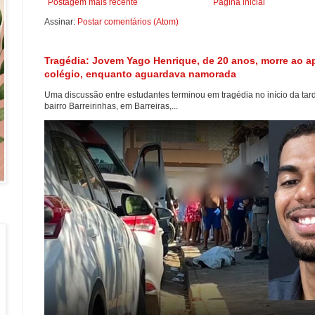
Postagem mais recente
Página inicial
Assinar:
Postar comentários (Atom)
Tragédia: Jovem Yago Henrique, de 20 anos, morre ao ap
colégio, enquanto aguardava namorada
Uma discussão entre estudantes terminou em tragédia no início da tard
bairro Barreirinhas, em Barreiras,...