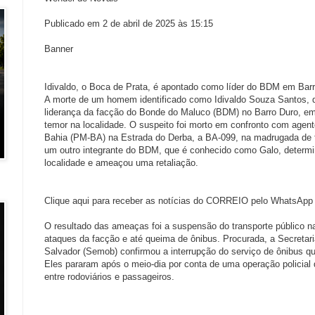
Publicado em 2 de abril de 2025 às 15:15
Banner
Idivaldo, o Boca de Prata, é apontado como líder do BDM em Bar
A morte de um homem identificado como Idivaldo Souza Santos, 
liderança da facção do Bonde do Maluco (BDM) no Barro Duro, em
temor na localidade. O suspeito foi morto em confronto com agente
Bahia (PM-BA) na Estrada do Derba, a BA-099, na madrugada de ter
um outro integrante do BDM, que é conhecido como Galo, determi
localidade e ameaçou uma retaliação.
Clique aqui para receber as notícias do CORREIO pelo WhatsApp
O resultado das ameaças foi a suspensão do transporte público na
ataques da facção e até queima de ônibus. Procurada, a Secretari
Salvador (Semob) confirmou a interrupção do serviço de ônibus qu
Eles pararam após o meio-dia por conta de uma operação policial
entre rodoviários e passageiros.