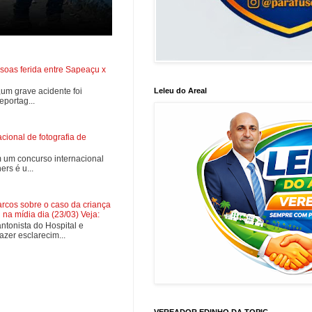
soas ferida entre Sapeaçu x
0,um grave acidente foi
Leleu do Areal
portag...
ional de fotografia de
 um concurso internacional
rs é u...
cos sobre o caso da criança
na mídia dia (23/03) Veja:
tonista do Hospital e
zer esclarecim...
VEREADOR EDINHO DA TOPIC