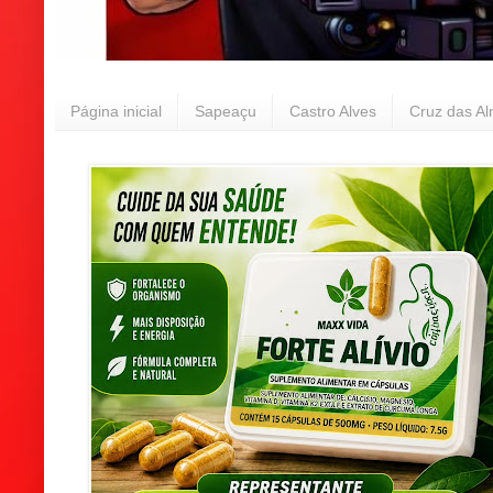
Página inicial
Sapeaçu
Castro Alves
Cruz das A