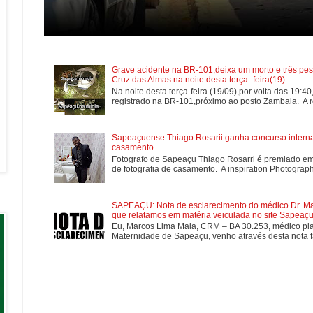
Grave acidente na BR-101,deixa um morto e três pes
Cruz das Almas na noite desta terça -feira(19)
Na noite desta terça-feira (19/09),por volta das 19:4
registrado na BR-101,próximo ao posto Zambaia. A re
Sapeaçuense Thiago Rosarii ganha concurso internac
casamento
Fotografo de Sapeaçu Thiago Rosarri é premiado em
de fotografia de casamento. A inspiration Photographe
SAPEAÇU: Nota de esclarecimento do médico Dr. Mar
que relatamos em matéria veiculada no site Sapeaçu 
Eu, Marcos Lima Maia, CRM – BA 30.253, médico plan
Maternidade de Sapeaçu, venho através desta nota fa