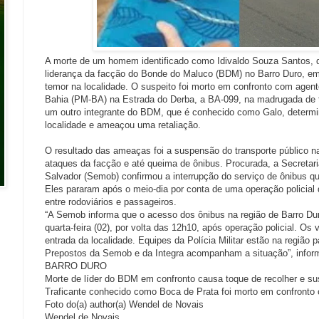
A morte de um homem identificado como Idivaldo Souza Santos, 
liderança da facção do Bonde do Maluco (BDM) no Barro Duro, em
temor na localidade. O suspeito foi morto em confronto com agente
Bahia (PM-BA) na Estrada do Derba, a BA-099, na madrugada de ter
um outro integrante do BDM, que é conhecido como Galo, determi
localidade e ameaçou uma retaliação.
O resultado das ameaças foi a suspensão do transporte público na
ataques da facção e até queima de ônibus. Procurada, a Secretari
Salvador (Semob) confirmou a interrupção do serviço de ônibus qu
Eles pararam após o meio-dia por conta de uma operação policial
entre rodoviários e passageiros.
“A Semob informa que o acesso dos ônibus na região de Barro Du
quarta-feira (02), por volta das 12h10, após operação policial. Os 
entrada da localidade. Equipes da Polícia Militar estão na região p
Prepostos da Semob e da Integra acompanham a situação”, inform
BARRO DURO
Morte de líder do BDM em confronto causa toque de recolher e s
Traficante conhecido como Boca de Prata foi morto em confront
Foto do(a) author(a) Wendel de Novais
Wendel de Novais