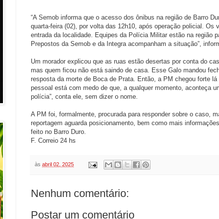
“A Semob informa que o acesso dos ônibus na região de Barro Du
quarta-feira (02), por volta das 12h10, após operação policial. Os 
entrada da localidade. Equipes da Polícia Militar estão na região p
Prepostos da Semob e da Integra acompanham a situação”, inform
Um morador explicou que as ruas estão desertas por conta do cas
mas quem ficou não está saindo de casa. Esse Galo mandou fechar
resposta da morte de Boca de Prata. Então, a PM chegou forte lá 
pessoal está com medo de que, a qualquer momento, aconteça um 
polícia”, conta ele, sem dizer o nome.
A PM foi, formalmente, procurada para responder sobre o caso, m
reportagem aguarda posicionamento, bem como mais informações s
feito no Barro Duro.
F. Correio 24 hs
às
abril 02, 2025
Nenhum comentário:
Postar um comentário