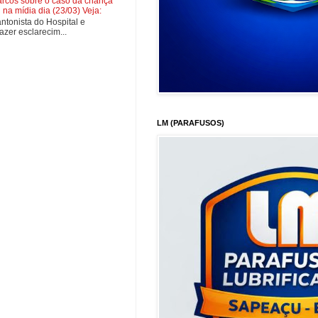
cos sobre o caso da criança
na mídia dia (23/03) Veja:
tonista do Hospital e
zer esclarecim...
LM (PARAFUSOS)