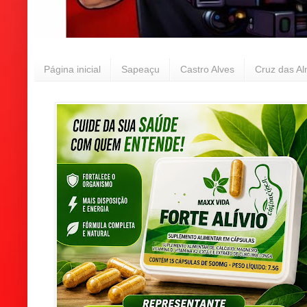
Página inicial
Sapeaçu
Castro Alves
Cruz das A