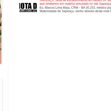
SAPEAÇU: Nota de esclarecimento do médico Dr. Mar
que relatamos em matéria veiculada no site Sapeaçu 
Eu, Marcos Lima Maia, CRM – BA 30.253, médico plan
Maternidade de Sapeaçu, venho através desta nota fa