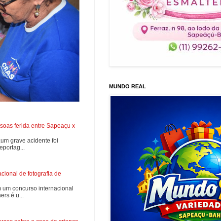
MUNDO REAL
soas ferida entre Sapeaçu x
0,um grave acidente foi
portag...
ional de fotografia de
 um concurso internacional
rs é u...