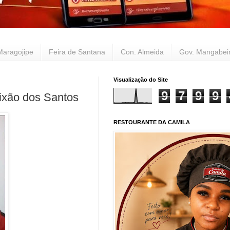
Maragojipe
Feira de Santana
Con. Almeida
Gov. Mangabei
Visualização do Site
9
7
9
9
ixão dos Santos
RESTOURANTE DA CAMILA