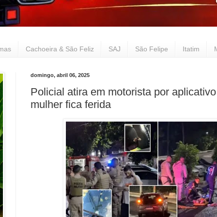
lmas
Cachoeira & São Feliz
SAJ
São Felipe
Itatim
domingo, abril 06, 2025
Policial atira em motorista por aplicati
mulher fica ferida