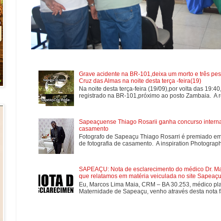
Grave acidente na BR-101,deixa um morto e três pes
Cruz das Almas na noite desta terça -feira(19)
Na noite desta terça-feira (19/09),por volta das 19:4
registrado na BR-101,próximo ao posto Zambaia. A re
Sapeaçuense Thiago Rosarii ganha concurso internac
casamento
Fotografo de Sapeaçu Thiago Rosarri é premiado em
de fotografia de casamento. A inspiration Photographe
SAPEAÇU: Nota de esclarecimento do médico Dr. Mar
que relatamos em matéria veiculada no site Sapeaçu 
Eu, Marcos Lima Maia, CRM – BA 30.253, médico plan
Maternidade de Sapeaçu, venho através desta nota fa