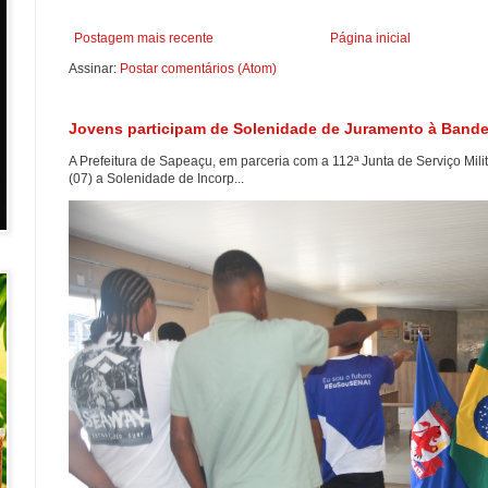
Postagem mais recente
Página inicial
Assinar:
Postar comentários (Atom)
Jovens participam de Solenidade de Juramento à Band
A Prefeitura de Sapeaçu, em parceria com a 112ª Junta de Serviço Milita
(07) a Solenidade de Incorp...