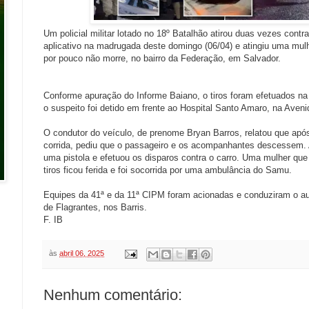
Um policial militar lotado no 18º Batalhão atirou duas vezes contr
aplicativo na madrugada deste domingo (06/04) e atingiu uma mulh
por pouco não morre, no bairro da Federação, em Salvador.
Conforme apuração do Informe Baiano, o tiros foram efetuados na
o suspeito foi detido em frente ao Hospital Santo Amaro, na Aveni
O condutor do veículo, de prenome Bryan Barros, relatou que ap
corrida, pediu que o passageiro e os acompanhantes descessem.
uma pistola e efetuou os disparos contra o carro. Uma mulher qu
tiros ficou ferida e foi socorrida por uma ambulância do Samu.
Equipes da 41ª e da 11ª CIPM foram acionadas e conduziram o aut
de Flagrantes, nos Barris.
F. IB
às
abril 06, 2025
Nenhum comentário: