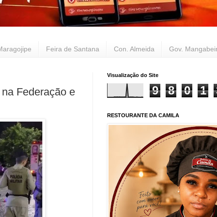
Maragojipe
Feira de Santana
Con. Almeida
Gov. Mangabei
Visualização do Site
9
8
0
1
vo na Federação e
RESTOURANTE DA CAMILA