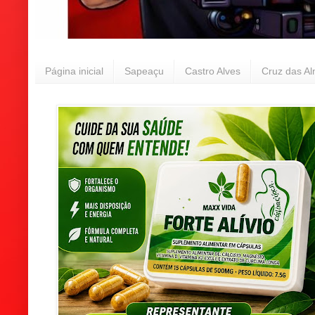
Página inicial
Sapeaçu
Castro Alves
Cruz das A