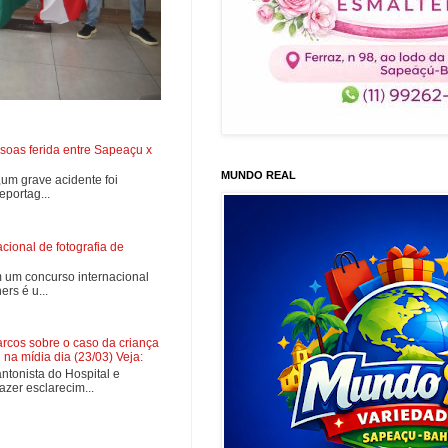
soas ferida entre Sapeaçu x
MUNDO REAL
0,um grave acidente foi
portag...
ional de fotografia de
 um concurso internacional
rs é u...
cos sobre o caso da criança
na mídia dia (23/03) Veja:
tonista do Hospital e
zer esclarecim...