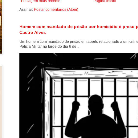
Postagem mais recente
Página inicial
Assinar:
Postar comentários (Atom)
Homem com mandado de prisão por homicídio é preso pel
Castro Alves
Um homem com mandado de prisão em aberto relacionado a um crime d
Polícia Militar na tarde do dia 6 de...