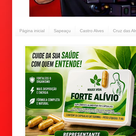
Página inicial
Sapeaçu
Castro Alves
Cruz das A