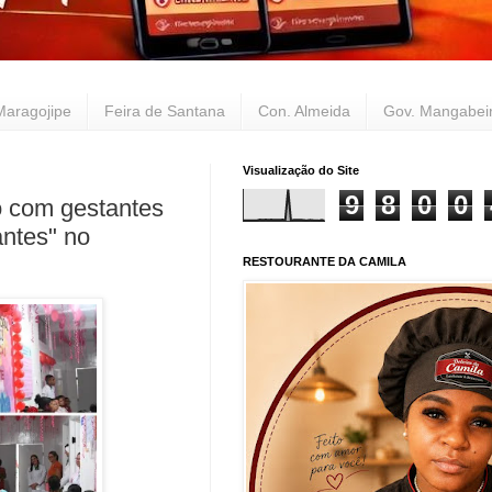
Maragojipe
Feira de Santana
Con. Almeida
Gov. Mangabei
Visualização do Site
9
8
0
0
o com gestantes
antes" no
RESTOURANTE DA CAMILA