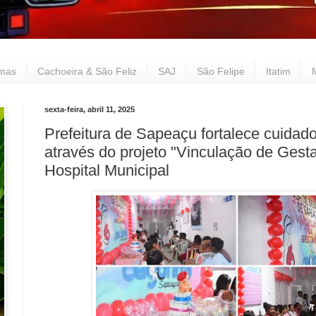
lmas
Cachoeira & São Feliz
SAJ
São Felipe
Itatim
sexta-feira, abril 11, 2025
Prefeitura de Sapeaçu fortalece cuidad
através do projeto "Vinculação de Gest
Hospital Municipal