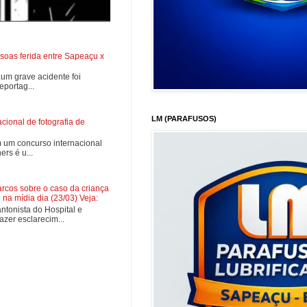
soas ferida entre Sapeaçu x
0,um grave acidente foi
portag...
LM (PARAFUSOS)
ional de fotografia de
 um concurso internacional
rs é u...
cos sobre o caso da criança
na mídia dia (23/03) Veja:
tonista do Hospital e
zer esclarecim...