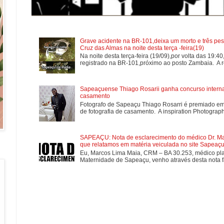
Grave acidente na BR-101,deixa um morto e três pes
Cruz das Almas na noite desta terça -feira(19)
Na noite desta terça-feira (19/09),por volta das 19:4
registrado na BR-101,próximo ao posto Zambaia. A re
Sapeaçuense Thiago Rosarii ganha concurso internac
casamento
Fotografo de Sapeaçu Thiago Rosarri é premiado em
de fotografia de casamento. A inspiration Photographe
SAPEAÇU: Nota de esclarecimento do médico Dr. Mar
que relatamos em matéria veiculada no site Sapeaçu 
Eu, Marcos Lima Maia, CRM – BA 30.253, médico plan
Maternidade de Sapeaçu, venho através desta nota fa