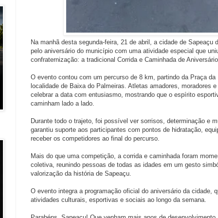
Na manhã desta segunda-feira, 21 de abril, a cidade de Sapeaçu
pelo aniversário do município com uma atividade especial que uni
confraternização: a tradicional Corrida e Caminhada de Aniversário
O evento contou com um percurso de 8 km, partindo da Praça da 
localidade de Baixa do Palmeiras. Atletas amadores, moradores e 
celebrar a data com entusiasmo, mostrando que o espírito esporti
caminham lado a lado.
Durante todo o trajeto, foi possível ver sorrisos, determinação e m
garantiu suporte aos participantes com pontos de hidratação, equi
receber os competidores ao final do percurso.
Mais do que uma competição, a corrida e caminhada foram mome
coletiva, reunindo pessoas de todas as idades em um gesto simbó
valorização da história de Sapeaçu.
O evento integra a programação oficial do aniversário da cidade, 
atividades culturais, esportivas e sociais ao longo da semana.
Parabéns, Sapeaçu! Que venham mais anos de desenvolvimento, s