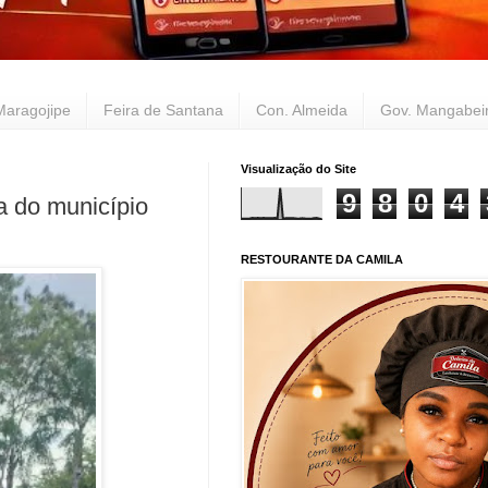
Maragojipe
Feira de Santana
Con. Almeida
Gov. Mangabei
Visualização do Site
9
8
0
4
a do município
RESTOURANTE DA CAMILA