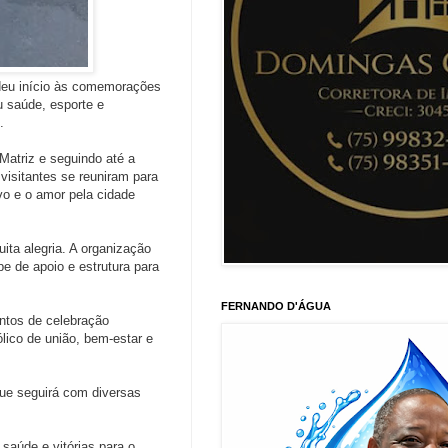
 deu início às comemorações
u saúde, esporte e
.
Matriz e seguindo até a
visitantes se reuniram para
vo e o amor pela cidade
uita alegria. A organização
pe de apoio e estrutura para
FERNANDO D'ÁGUA
ntos de celebração
lico de união, bem-estar e
que seguirá com diversas
aúde e vitórias para o