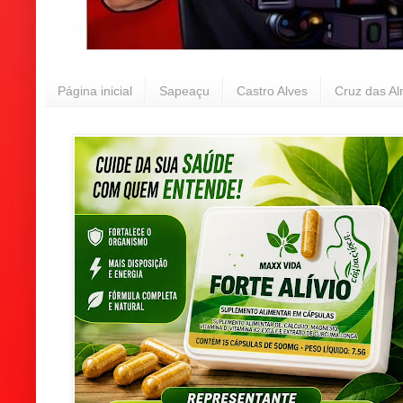
Página inicial
Sapeaçu
Castro Alves
Cruz das A