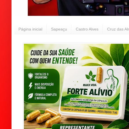
Página inicial
Sapeaçu
Castro Alves
Cruz das A