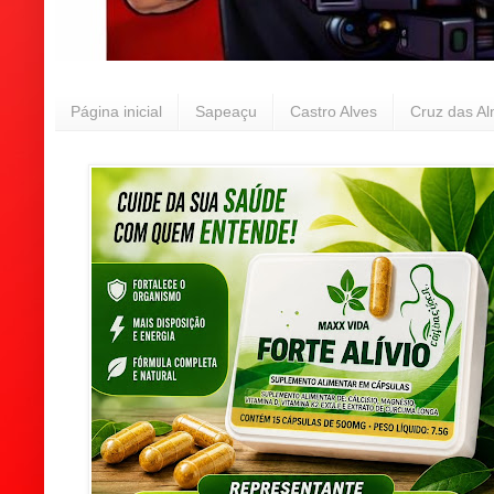
Página inicial
Sapeaçu
Castro Alves
Cruz das A