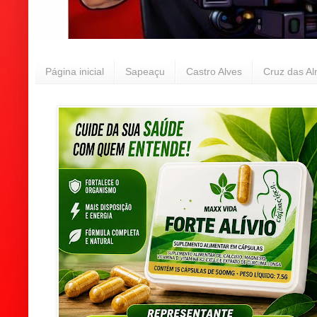
Página inicial
Sapeaçu
Castro Alves
Cruz das A