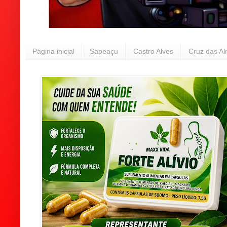
Página inicial
Sapeaçu
Castro Alves
Cruz das A