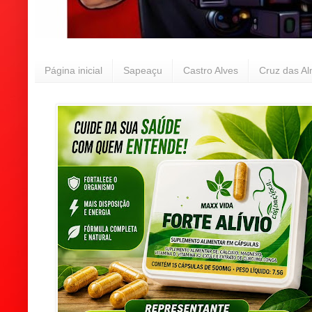
Página inicial
Sapeaçu
Castro Alves
Cruz das A