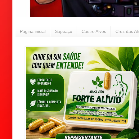
Página inicial
Sapeaçu
Castro Alves
Cruz das A