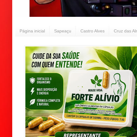
Página inicial
Sapeaçu
Castro Alves
Cruz das A